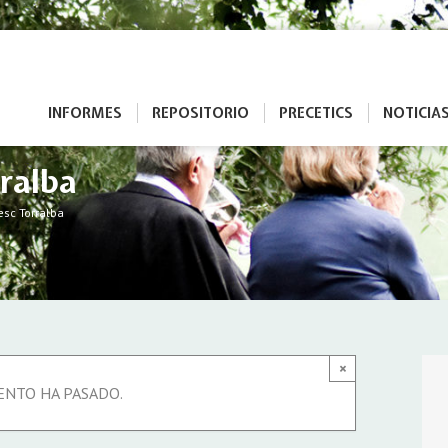
INFORMES
REPOSITORIO
PRECETICS
NOTICIA
ralba
esc Torralba
×
ENTO HA PASADO.