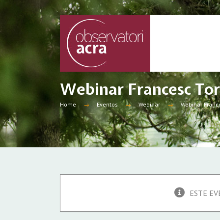
Skip
to
content
Webinar Francesc Tor
Home
Eventos
Webinar
Webinar Franc
ESTE EV