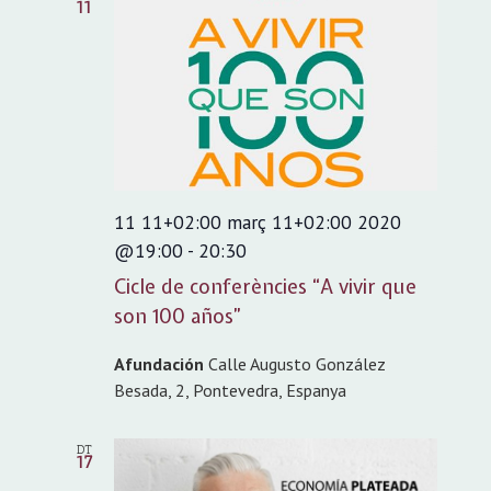
11
11 11+02:00 març 11+02:00 2020
@19:00
-
20:30
Cicle de conferències “A vivir que
son 100 años”
Afundación
Calle Augusto González
Besada, 2, Pontevedra, Espanya
DT
17