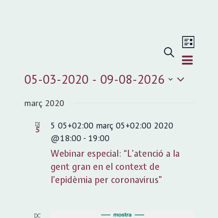
Navegac
de
Cerca
Llista
Navegació
visualitz
visual
Esdeveni
05-03-2020
 - 
09-08-2026
i
Selecciona
cerca
març 2020
d'Esdevenime
una
5 05+02:00 març 05+02:00 2020
DJ
5
data.
@18:00
-
19:00
Webinar especial: “L’atenció a la
gent gran en el context de
l’epidèmia per coronavirus”
DC