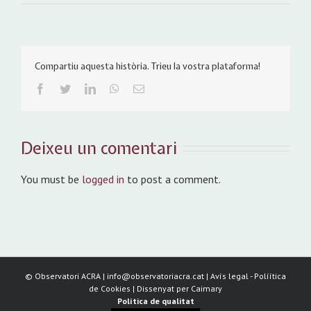
Compartiu aquesta història. Trieu la vostra plataforma!
Facebook
Twitter
LinkedIn
WhatsApp
Email:
Deixeu un comentari
You must be
logged in
to post a comment.
©
Observatori ACRA | info@observatoriacra.cat |
Avís legal
-
Políítica
de Cookies
| Dissenyat per
Caimary
Política de qualitat