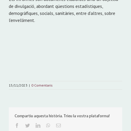
de divulgació, abordant qüestions estadístiques,
demogràfiques, socials, sanitàries, entre d’altres, sobre
l’envelliment.
15/11/2023
|
0 Comentaris
Compartiu aquesta història. Trieu la vostra plataforma!
Facebook
Twitter
LinkedIn
WhatsApp
Email: