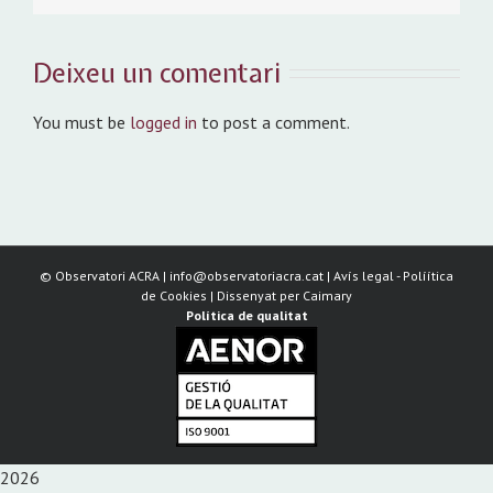
Deixeu un comentari
You must be
logged in
to post a comment.
©
Observatori ACRA | info@observatoriacra.cat |
Avís legal
-
Políítica
de Cookies
| Dissenyat per
Caimary
Política de qualitat
2026