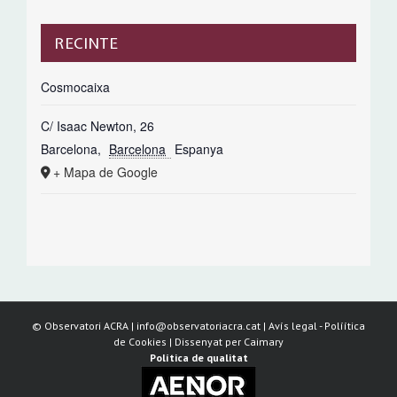
RECINTE
Cosmocaixa
C/ Isaac Newton, 26
Barcelona
,
Barcelona
Espanya
+ Mapa de Google
©
Observatori ACRA | info@observatoriacra.cat |
Avís legal
-
Políítica
de Cookies
| Dissenyat per
Caimary
Política de qualitat