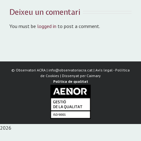
Deixeu un comentari
You must be
logged in
to post a comment.
©
Observatori ACRA | info@observatoriacra.cat |
Avís legal
-
Políítica
de Cookies
| Dissenyat per
Caimary
Política de qualitat
2026