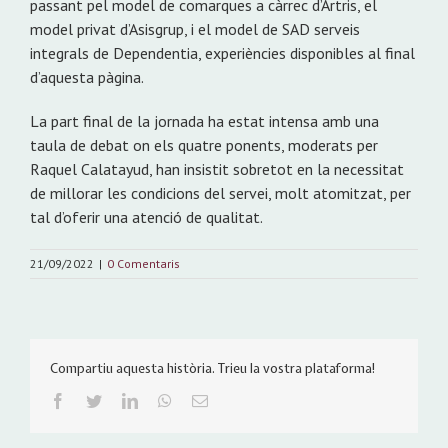
passant pel model de comarques a càrrec d’Artris, el
model privat d’Asisgrup, i el model de SAD serveis
integrals de Dependentia, experiències disponibles al final
d’aquesta pàgina.
La part final de la jornada ha estat intensa amb una
taula de debat on els quatre ponents, moderats per
Raquel Calatayud, han insistit sobretot en la necessitat
de millorar les condicions del servei, molt atomitzat, per
tal d’oferir una atenció de qualitat.
21/09/2022
|
0 Comentaris
Compartiu aquesta història. Trieu la vostra plataforma!
Facebook
Twitter
LinkedIn
WhatsApp
Email: