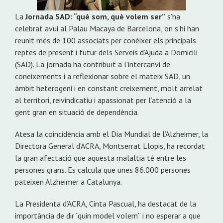
La
Jornada SAD: “què som, què volem ser”
s’ha
celebrat avui al Palau Macaya de Barcelona, on s’hi han
reunit més de 100 associats per conèixer els principals
reptes de present i futur dels Serveis d’Ajuda a Domicili
(SAD). La jornada ha contribuït a l’intercanvi de
coneixements i a reflexionar sobre el mateix SAD, un
àmbit heterogeni i en constant creixement, molt arrelat
al territori, reivindicatiu i apassionat per l’atenció a la
gent gran en situació de dependència.
Atesa la coincidència amb el Dia Mundial de l’Alzheimer, la
Directora General d’ACRA, Montserrat Llopis, ha recordat
la gran afectació que aquesta malaltia té entre les
persones grans. Es calcula que unes 86.000 persones
pateixen Alzheimer a Catalunya.
La Presidenta d’ACRA, Cinta Pascual, ha destacat de la
importància de dir “quin model volem” i no esperar a que