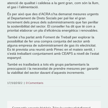
atenció de qualitat i calidesa a la gent gran, com són la llum,
el gas i l’alimentació.
És per això que des d’ACRA s’ha demanat mesures urgents
al Departament de Drets Socials per pal·liar el gran
increment dels preus dels subministraments que fan perillar
la sostenibilitat del sector. El conseller ha dit que té com a
prioritat elaborar un pla d’eficiència energètica i renovables.
També s’ha parlat amb Foment de Treball per explorar la
possibilitat de fer una compra conjunta del sector amb
alguna empresa de subministrament de gas i/o electricitat.
Es té prevista una reunió amb Pimec en el mateix sentit, i
s’està treballant conjuntament amb CEAPS a nivell de l’estat
espanyol.
També es traslladarà a tots els grups parlamentaris la
preocupació i la necessitat de prendre mesures per garantir
la viabilitat del sector davant d’aquests increments.
17/10/2022
|
0 Comentaris