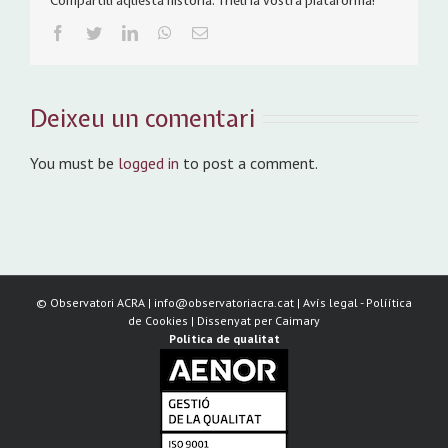
Compartiu aquesta història. Trieu la vostra plataforma!
Facebook
Twitter
LinkedIn
WhatsApp
Email:
Deixeu un comentari
You must be
logged in
to post a comment.
©
Observatori ACRA | info@observatoriacra.cat |
Avís legal
-
Políítica
de Cookies
| Dissenyat per
Caimary
Política de qualitat