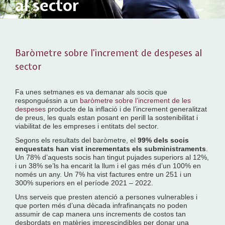
al sector
Baròmetre sobre l’increment de despeses al
sector
Fa unes setmanes es va demanar als socis que
responguéssin a un
baròmetre sobre l’increment de les
despeses
producte de la inflació i de l’increment generalitzat
de preus, les quals estan posant en perill la sostenibilitat i
viabilitat de les empreses i entitats del sector.
Segons els resultats del baròmetre, el
99% dels socis
enquestats han vist incrementats els subministraments
.
Un 78% d’aquests socis han tingut pujades superiors al 12%,
i un 38% se’ls ha encarit la llum i el gas més d’un 100% en
només un any. Un 7% ha vist factures entre un 251 i un
300% superiors en el període 2021 – 2022.
Uns serveis que presten atenció a persones vulnerables i
que porten més d’una dècada infrafinançats no poden
assumir de cap manera uns increments de costos tan
desbordats en matèries imprescindibles per donar una